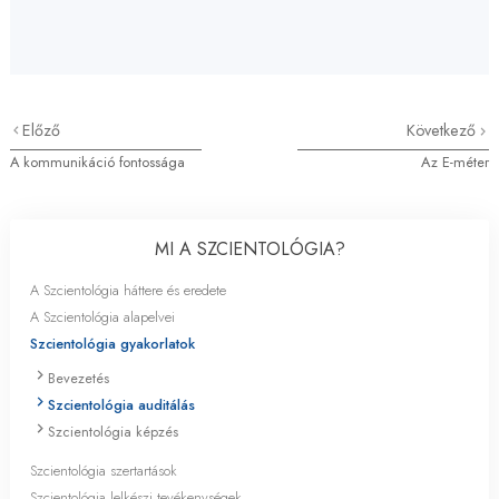
Előző
Következő
A kommunikáció fontossága
Az E-méter
MI A SZCIENTOLÓGIA?
A Szcientológia háttere és eredete
A Szcientológia alapelvei
Szcientológia gyakorlatok
Bevezetés
Szcientológia auditálás
Szcientológia képzés
Szcientológia szertartások
Szcientológia lelkészi tevékenységek