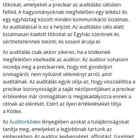
titkokat, amelyeket a preclear az auditálási ülésben
felfed. A hagyományoknak megfelelően egy lelkész és
egy egyháztag között minden kommunikáció bizalmas.
Az auditálással is ez a helyzet. Az auditálási ülés alatt
bizalmasan kiadott titkokat az Egyház szentnek és
sérthetetlennek tekinti, és sosem árulja el.
Az auditálás csak akkor sikeres, ha a kódexnek
megfelelően viselkedik az auditor. Az auditor sohasem
mondja meg a preclearnek, hogy mit gondoljon
önmagáról, nem nyilvánít véleményt arról, amit
auditálnak. Az auditálás egyik célja az, hogy visszaállítsa a
preclear bizonyosságát a saját nézőpontjában; a preclear
értékelése már önmagában is megakadályozza ennek a
célnak az elérését. Ezért az ilyen értékeléseket tiltja
a Kódex.
Az
Auditorkódex
lényegében azokat a tulajdonságokat
tanítja meg, amelyeket a legjobbnak tartunk az
emberekben. Az auditor kedvességet, affinitást, türelmet