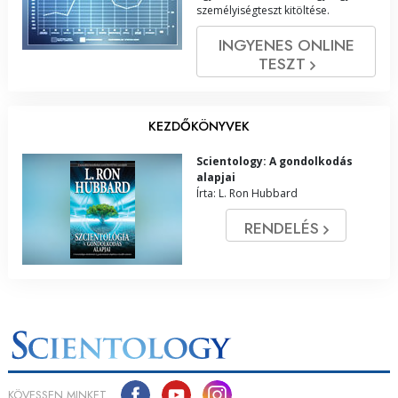
személyiségteszt kitöltése.
INGYENES ONLINE
TESZT
KEZDŐKÖNYVEK
Scientology: A gondolkodás
alapjai
Írta: L. Ron Hubbard
RENDELÉS
KÖVESSEN MINKET