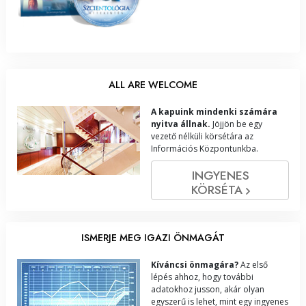
ALL ARE WELCOME
A kapuink mindenki számára
nyitva állnak.
Jöjjön be egy
vezető nélküli körsétára az
Információs Központunkba.
INGYENES
KÖRSÉTA
ISMERJE MEG IGAZI ÖNMAGÁT
Kíváncsi önmagára?
Az első
lépés ahhoz, hogy további
adatokhoz jusson, akár olyan
egyszerű is lehet, mint egy ingyenes