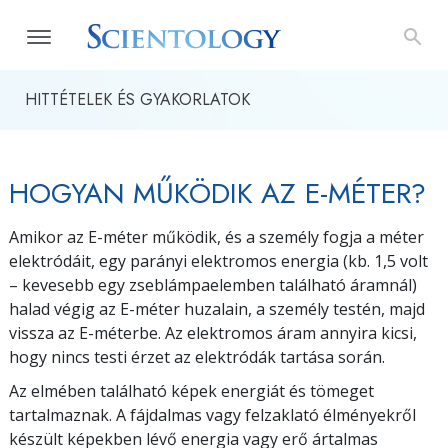
HITTÉTELEK ÉS GYAKORLATOK
HOGYAN MŰKÖDIK AZ E-MÉTER?
Amikor az E-méter működik, és a személy fogja a méter
elektródáit, egy parányi elektromos energia (kb. 1,5 volt
– kevesebb egy zseblámpaelemben található áramnál)
halad végig az E-méter huzalain, a személy testén, majd
vissza az E-méterbe. Az elektromos áram annyira kicsi,
hogy nincs testi érzet az elektródák tartása során.
Az elmében található képek energiát és tömeget
tartalmaznak. A fájdalmas vagy felzaklató élményekről
készült képekben lévő energia vagy erő ártalmas