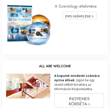
A Scientology áttekintése
DVD IGÉNYLÉSE
ALL ARE WELCOME
A kapuink mindenki számára
nyitva állnak.
Jöjjön be egy
vezető nélküli körsétára az
Információs Központunkba.
INGYENES
KÖRSÉTA