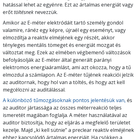
hatással lehet az egyénre. Ezt az ártalmas energiát vagy
erőt
töltésnek
nevezzük.
Amikor az E-méter elektródáit tartó személy gondol
valamire, ránéz egy képre, újraél egy eseményt, vagy
elmozdítja a reaktív elméjének egy részét, akkor
tényleges mentális tömeget és energiát mozgat és
változtat meg. Ezek az elmében végbemenő változások
befolyásolják az E-méter által generált parányi
elektromos energiaáramlást, ami azt okozza, hogy a tű
elmozdul a számlapon. Az E-méter tűjének reakciói jelzik
az auditornak, hogy hol van a töltés, és hogy azt kell
megcélozni az auditálással.
A különböző tűmozgásoknak pontos jelentésük van,
és
az auditor jártassága az összes méterreakció teljes
ismeretét magában foglalja. A méter használatával az
auditor biztosítja, hogy az eljárás a megfelelő területet
kezelje. Majd „ki kell sütnie” a preclear reaktív elméjének
ehhez kapcsolódó ártalmas energiáit. Ha csökken a