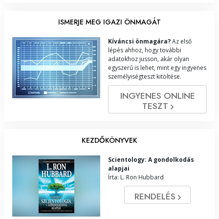
ISMERJE MEG IGAZI ÖNMAGÁT
Kíváncsi önmagára?
Az első
lépés ahhoz, hogy további
adatokhoz jusson, akár olyan
egyszerű is lehet, mint egy ingyenes
személyiségteszt kitöltése.
INGYENES ONLINE
TESZT
KEZDŐKÖNYVEK
Scientology: A gondolkodás
alapjai
Írta: L. Ron Hubbard
RENDELÉS