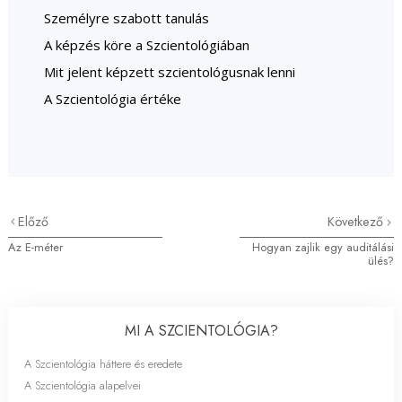
Személyre szabott tanulás
A képzés köre a Szcientológiában
Mit jelent képzett szcientológusnak lenni
A Szcientológia értéke
Előző
Következő
Az E-méter
Hogyan zajlik egy auditálási
ülés?
MI A SZCIENTOLÓGIA?
A Szcientológia háttere és eredete
A Szcientológia alapelvei