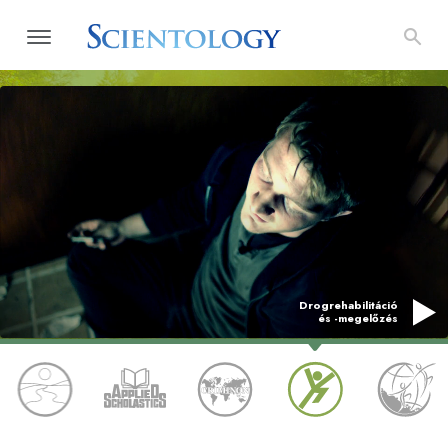
Drogrehabilitáció
és -megelőzés