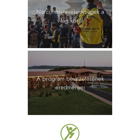
Narconon-tevékenységek a
világ körül
A program bevezetésének
eredményei