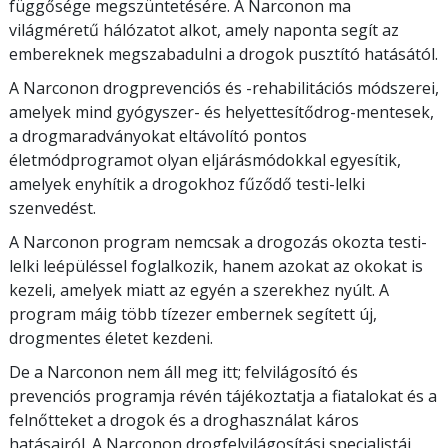
függősége megszüntetésére. A Narconon ma
világméretű hálózatot alkot, amely naponta segít az
embereknek megszabadulni a drogok pusztító hatásától.
A Narconon drogprevenciós és -rehabilitációs módszerei,
amelyek mind gyógyszer- és helyettesítődrog-mentesek,
a drogmaradványokat eltávolító pontos
életmódprogramot olyan eljárásmódokkal egyesítik,
amelyek enyhítik a drogokhoz fűződő testi-lelki
szenvedést.
A Narconon program nemcsak a drogozás okozta testi-
lelki leépüléssel foglalkozik, hanem azokat az okokat is
kezeli, amelyek miatt az egyén a szerekhez nyúlt. A
program máig több tízezer embernek segített új,
drogmentes életet kezdeni.
De a Narconon nem áll meg itt; felvilágosító és
prevenciós programja révén tájékoztatja a fiatalokat és a
felnőtteket a drogok és a droghasználat káros
hatásairól. A Narconon drogfelvilágosítási specialistái