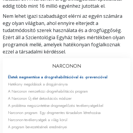
eddig több mint 16 millió egyénhez jutottak el.
Nem lehet igazi szabadságot elérni az egyén számára
egy olyan világban, ahol ennyire elterjedt a
tudatmódosító szerek használata és a drogfüggőség.
Ezért áll a Szcientológia Egyház teljes mértékben olyan
programok mellé, amelyek hatékonyan foglalkoznak
ezzel a társadalmi kérdéssel.
NARCONON
Életek megmentése a drogrehabilitációval
és -prevencióval
Hatékony megoldások a drogjárványra
A Narconon nemzetközi drogrehabilitációs program
A Narconon Új élet detoxikációs módszer
A probléma megszüntetése drogmegelőzési tevékenységekkel
Narconon program: Egy drogmentes társadalom létrehozása
Narconon-tevékenységek a világ körül
A program bevezetésének eredményei