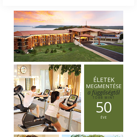
ÉLETEK
MEGMENTÉSE
a függőségtől
TÖBB MINT
5
0
ÉVE