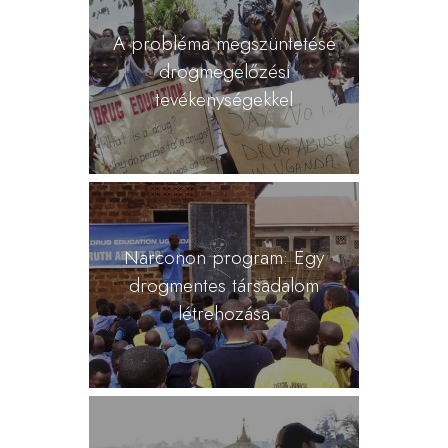
A probléma megszüntetése
drogmegelőzési
tevékenységekkel
Narconon program: Egy
drogmentes társadalom
létrehozása