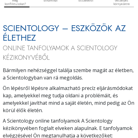
meg
dinamikái
összetevői
veszélyes
konfliktusokat?
környezetre
SCIENTOLOGY – ESZKÖZÖK AZ
ÉLETHEZ
ONLINE TANFOLYAMOK A SCIENTOLOGY
KÉZIKÖNYVÉBŐL
Bármilyen nehézséggel találja szembe magát az életben,
a Scientologyban van rá megoldás.
Ön lépésről lépésre alkalmazható precíz eljárásmódokat
kap, amelyekkel meg tudja oldani a problémáit, és
amelyekkel javíthat mind a saját életén, mind pedig az Ön
körül élők életén.
A Scientology online tanfolyamok A Scientology
kézikönyvében foglalt elveken alapulnak. E tanfolyamok
elvégzésével Ön megtanulhatja a következőket: