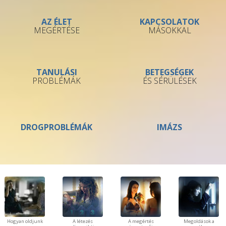
AZ ÉLET
KAPCSOLATOK
MEGÉRTÉSE
MÁSOKKAL
TANULÁSI
BETEGSÉGEK
PROBLÉMÁK
ÉS SÉRÜLÉSEK
DROGPROBLÉMÁK
IMÁZS
Hogyan oldjunk
A létezés
A megértés
Megoldások a