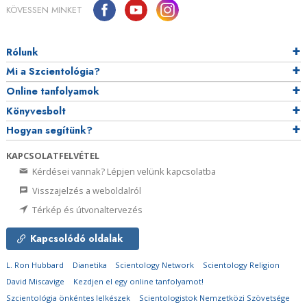
KÖVESSEN MINKET
Rólunk
Mi a Szcientológia?
Online tanfolyamok
Könyvesbolt
Hogyan segítünk?
KAPCSOLATFELVÉTEL
Kérdései vannak? Lépjen velünk kapcsolatba
Visszajelzés a weboldalról
Térkép és útvonaltervezés
Kapcsolódó oldalak
L. Ron Hubbard
Dianetika
Scientology Network
Scientology Religion
David Miscavige
Kezdjen el egy online tanfolyamot!
Szcientológia önkéntes lelkészek
Scientologistok Nemzetközi Szövetsége