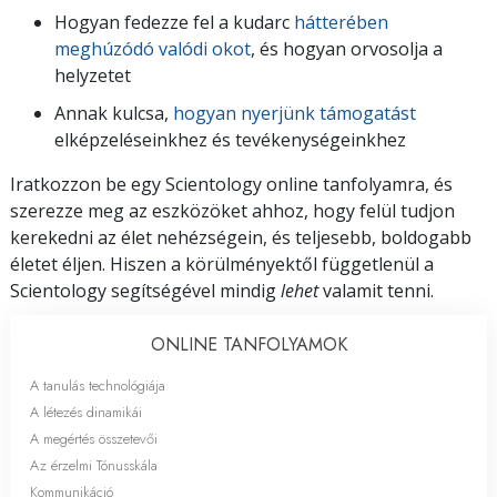
Hogyan fedezze fel a kudarc
hátterében
meghúzódó valódi okot
, és hogyan orvosolja a
helyzetet
Annak kulcsa,
hogyan nyerjünk támogatást
elképzeléseinkhez és tevékenységeinkhez
Iratkozzon be egy Scientology online tanfolyamra, és
szerezze meg az eszközöket ahhoz, hogy felül tudjon
kerekedni az élet nehézségein, és teljesebb, boldogabb
életet éljen. Hiszen a körülményektől függetlenül a
Scientology segítségével mindig
lehet
valamit tenni.
ONLINE TANFOLYAMOK
A tanulás technológiája
A létezés dinamikái
A megértés összetevői
Az érzelmi Tónusskála
Kommunikáció