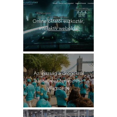
Online oktatói eszköztár,
interaktív weboldal
Az igazság a drogokról
üzenetének terjesztése
világszerte