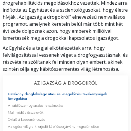
drogrehabilitációs megoldásokhoz vezettek. Mindez arra
indította az Egyházat és a szcientológusokat, hogy életre
hívják „Az igazság a drogokról” elnevezésű nemvallásos
programot, amelynek keretein belül már több mint két
évtizede dolgoznak azon, hogy emberek millióival
ismertessék meg a drogokkal kapcsolatos igazságot.
Az Egyház és a tagjai elkötelezettek arra, hogy
felvilágosítással vessenek véget a drogfogyasztásnak, és
részvételre szólítanak fel minden olyan embert, akinek
szintén célja egy kábítószermentes világ létrehozása.
AZ IGAZSÁG A DROGOKRÓL
Hatékony drogfelvilágosítási és
-megelőzési
tevékenységek
támogatása
A kábítószer-fogyasztás felszámolása
Multimédiás összetevők
Oktatási kezdeményezés
Az egész világra kiterjedő kábítószerjárvány megszüntetése