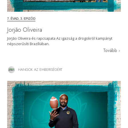
7. ÉVAD, 3. EPIZÓD
Jorjão Oliveira
Jorjão Oliveira és rapcsapata Az igazság a drogokról kampányt
népszerűsíti Brazíliában.
Tovább
HANGOK AZ EMBERISÉGÉRT