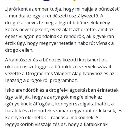
„Járőrként az ember tudja, hogy mi hajtja a bűnözést”
– mondta az egyik rendészeti osztályvezető. A
drogokat nevezte meg a legtöbb bűncselekmény
közös nevezőjeként, és ez alatt azt értette, amit az
egész világon gondolnak a rendőrök, akik gyakran
érzik úgy, hogy megnyerhetetlen háborút vívnak a
drogok ellen.
A kábítószer és a bűnözés közötti közismert ok-
okozati összefüggés a bűnüldöző szervek százait
vezette a Drogmentes Világért Alapítványhoz és az
Igazság a drogokról programhoz.
Iskolarendőrök és a drogfelvilágosításban érintettek
úgy találják, hogy az anyagok megfelelnek az
igényeiknek: átfogóak, könnyen szolgáltathatók, a
fiatalok és a felnőttek számára egyaránt érdekesek, és
könnyen elérhetők – ráadásul működnek. A
leggyakoribb visszajelzés az, hogy a fiataloknak