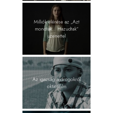
Milliók elérése az „Azt
mondták... Hazudtak”
üzenettel
Az igazság a drogokról
oktatófilm