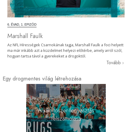
6. ÉVAD, 1. EPIZÓD
Marshall Faulk
Az NFL Hírességek Csarnokának tagja, Marshall Faulk a foci helyett
ma már inkább azt a küzdelmet helyezi előtérbe, amely arról szól,
hogyan tartsa távol a gyerekeket a drogoktól.
Tovább
Egy drogmentes világ létrehozása
A kábítószer-fogyasztás
felszámolása