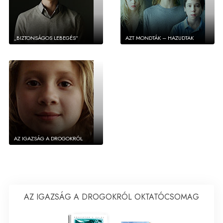
„BIZTONSÁGOS LEBEGÉS”
AZT MONDTÁK – HAZUDTAK
AZ IGAZSÁG A DROGOKRÓL
AZ IGAZSÁG A DROGOKRÓL OKTATÓCSOMAG