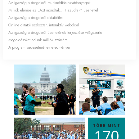
Az igazság a drogokról multimédiás oktatóanyagok
Milliók elérése az „Azt mondták... Hazudtak” üzenettel
Az igazság a drogokról oktatófilm
Online oktatói eszköztár, interaktív weboldal
Az igazság a drogokról üzenetének terjesztése világszerte
Megoldásokat adunk milliók számára
A program bevezetésének eredményei
TÖBB MINT
1
7
0