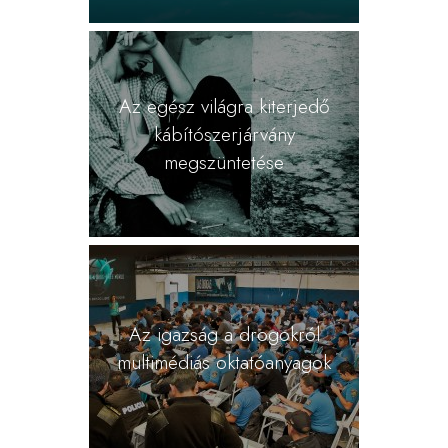
Az egész világra kiterjedő
kábítószerjárvány
megszüntetése
Az igazság a drogokról
multimédiás oktatóanyagok