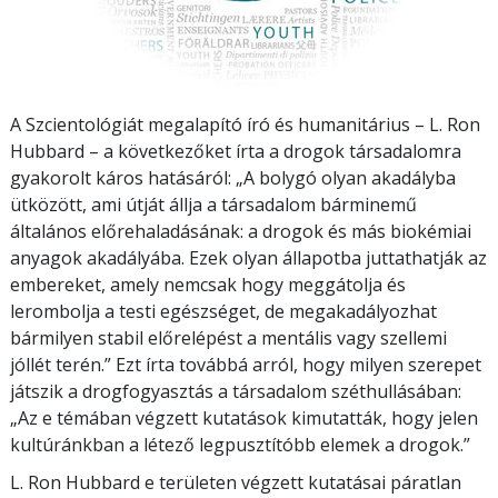
A Szcientológiát megalapító író és humanitárius – L. Ron
Hubbard – a következőket írta a drogok társadalomra
gyakorolt káros hatásáról: „A bolygó olyan akadályba
ütközött, ami útját állja a társadalom bárminemű
általános előrehaladásának: a drogok és más biokémiai
anyagok akadályába. Ezek olyan állapotba juttathatják az
embereket, amely nemcsak hogy meggátolja és
lerombolja a testi egészséget, de megakadályozhat
bármilyen stabil előrelépést a mentális vagy szellemi
jóllét terén.” Ezt írta továbbá arról, hogy milyen szerepet
játszik a drogfogyasztás a társadalom széthullásában:
„Az e témában végzett kutatások kimutatták, hogy jelen
kultúránkban a létező legpusztítóbb elemek a drogok.”
L. Ron Hubbard e területen végzett kutatásai páratlan