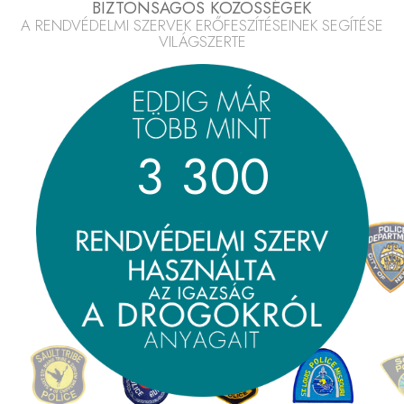
BIZTONSÁGOS KÖZÖSSÉGEK
A RENDVÉDELMI SZERVEK ERŐFESZÍTÉSEINEK SEGÍTÉSE
VILÁGSZERTE
3
3
0
0