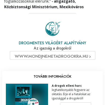
foglalkozásokkal elérünk.”
‑ aligazgató,
Közbiztonsági Minisztérium, Mexikóváros
DROGMENTES VILÁGÉRT ALAPÍTVÁNY
Az igazság a drogokról
WWW.MONDJNEMETADROGOKRA.HU
TOVÁBBI INFORMÁCIÓK
A drogok elleni harc
leghatékonyabb fegyvere az
oktatás. Érje el a fiatalokat az
igazsággal a drogokról!