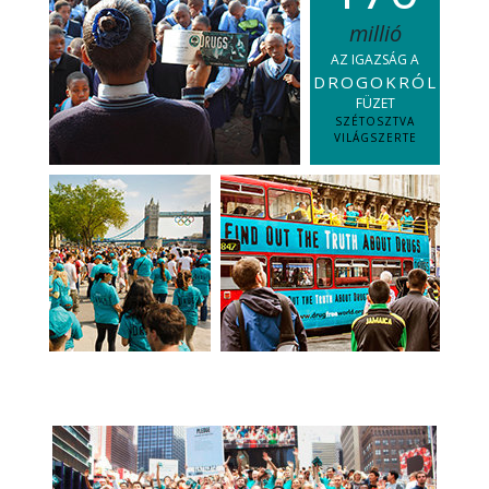
millió
AZ IGAZSÁG A
DROGOKRÓL
FÜZET
SZÉTOSZTVA
VILÁGSZERTE