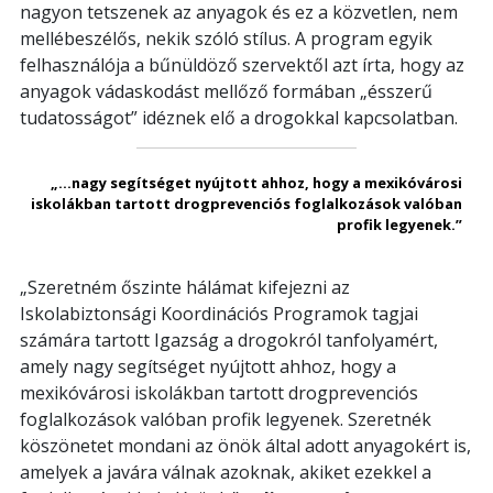
nagyon tetszenek az anyagok és ez a közvetlen, nem
mellébeszélős, nekik szóló stílus. A program egyik
felhasználója a bűnüldöző szervektől azt írta, hogy az
anyagok vádaskodást mellőző formában „ésszerű
tudatosságot” idéznek elő a drogokkal kapcsolatban.
„...nagy segítséget nyújtott ahhoz, hogy a mexikóvárosi
iskolákban tartott drogprevenciós foglalkozások valóban
profik legyenek.”
„Szeretném őszinte hálámat kifejezni az
Iskolabiztonsági Koordinációs Programok tagjai
számára tartott Igazság a drogokról tanfolyamért,
amely nagy segítséget nyújtott ahhoz, hogy a
mexikóvárosi iskolákban tartott drogprevenciós
foglalkozások valóban profik legyenek. Szeretnék
köszönetet mondani az önök által adott anyagokért is,
amelyek a javára válnak azoknak, akiket ezekkel a