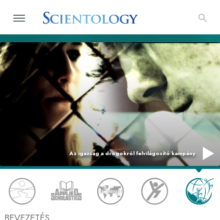
Az igazság a drogokról felvilágosító kampány
BEVEZETÉS