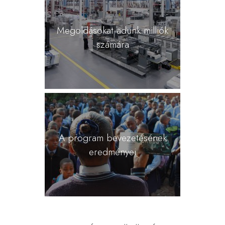
Megoldásokat adunk milliók
számára
A program bevezetésének
eredményei