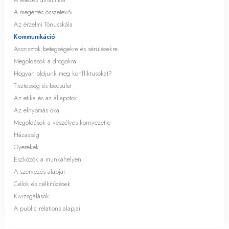
A megértés összetevői
Az érzelmi Tónusskála
Kommunikáció
Asszisztok betegségekre és sérülésekre
Megoldások a drogokra
Hogyan oldjunk meg konfliktusokat?
Tisztesség és becsület
Az etika és az állapotok
Az elnyomás oka
Megoldások a veszélyes környezetre
Házasság
Gyerekek
Eszközök a munkahelyen
A szervezés alapjai
Célok és célkitűzések
Kivizsgálások
A public relations alapjai