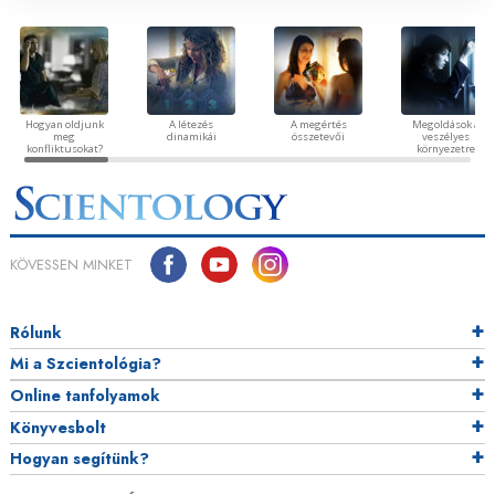
Hogyan oldjunk
A létezés
A megértés
Megoldások a
meg
dinamikái
összetevői
veszélyes
konfliktusokat?
környezetre
KÖVESSEN MINKET
Rólunk
Mi a Szcientológia?
Online tanfolyamok
Könyvesbolt
Hogyan segítünk?