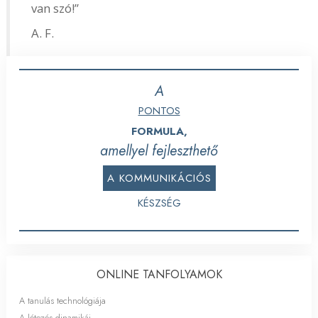
van szó!”
A. F.
A
PONTOS
FORMULA,
amellyel fejleszthető
A KOMMUNIKÁCIÓS
KÉSZSÉG
ONLINE TANFOLYAMOK
A tanulás technológiája
A létezés dinamikái