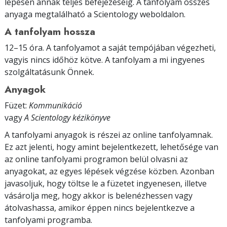
lépésén annak teljes befejezéséig. A tanfolyam összes
anyaga megtalálható a Scientology weboldalon.
A tanfolyam hossza
12–15 óra. A tanfolyamot a saját tempójában végezheti,
vagyis nincs időhöz kötve. A tanfolyam a mi ingyenes
szolgáltatásunk Önnek.
Anyagok
Füzet:
Kommunikáció
vagy
A Scientology kézikönyve
A tanfolyami anyagok is részei az online tanfolyamnak.
Ez azt jelenti, hogy amint bejelentkezett, lehetősége van
az online tanfolyami programon belül olvasni az
anyagokat, az egyes lépések végzése közben. Azonban
javasoljuk, hogy töltse le a füzetet ingyenesen, illetve
vásárolja meg, hogy akkor is belenézhessen vagy
átolvashassa, amikor éppen nincs bejelentkezve a
tanfolyami programba.