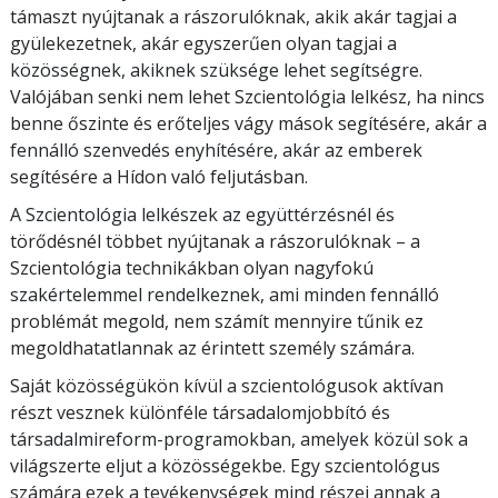
támaszt nyújtanak a rászorulóknak, akik akár tagjai a
gyülekezetnek, akár egyszerűen olyan tagjai a
közösségnek, akiknek szüksége lehet segítségre.
Valójában senki nem lehet Szcientológia lelkész, ha nincs
benne őszinte és erőteljes vágy mások segítésére, akár a
fennálló szenvedés enyhítésére, akár az emberek
segítésére a Hídon való feljutásban.
A Szcientológia lelkészek az együttérzésnél és
törődésnél többet nyújtanak a rászorulóknak – a
Szcientológia technikákban olyan nagyfokú
szakértelemmel rendelkeznek, ami minden fennálló
problémát megold, nem számít mennyire tűnik ez
megoldhatatlannak az érintett személy számára.
Saját közösségükön kívül a szcientológusok aktívan
részt vesznek különféle társadalomjobbító és
társadalmireform-programokban, amelyek közül sok a
világszerte eljut a közösségekbe. Egy szcientológus
számára ezek a tevékenységek mind részei annak a