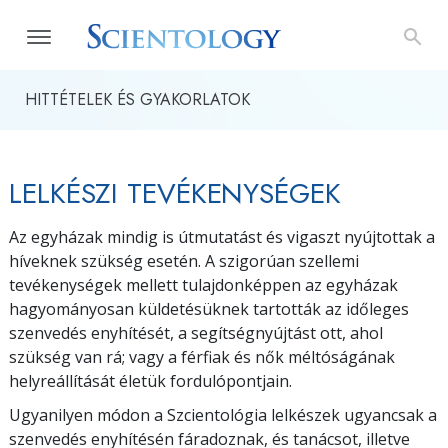
HITTÉTELEK ÉS GYAKORLATOK
LELKÉSZI TEVÉKENYSÉGEK
Az egyházak mindig is útmutatást és vigaszt nyújtottak a
híveknek szükség esetén. A szigorúan szellemi
tevékenységek mellett tulajdonképpen az egyházak
hagyományosan küldetésüknek tartották az időleges
szenvedés enyhítését, a segítségnyújtást ott, ahol
szükség van rá; vagy a férfiak és nők méltóságának
helyreállítását életük fordulópontjain.
Ugyanilyen módon a Szcientológia lelkészek ugyancsak a
szenvedés enyhítésén fáradoznak, és tanácsot, illetve