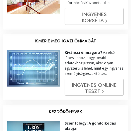
Információs Központunkba.
INGYENES
KÖRSÉTA
ISMERJE MEG IGAZI ÖNMAGÁT
Kíváncsi önmagára?
Az első
lépés ahhoz, hogy további
adatokhoz jusson, akár olyan
egyszerű is lehet, mint egy ingyenes
személyiségteszt kitöltése.
INGYENES ONLINE
TESZT
KEZDŐKÖNYVEK
Scientology: A gondolkodás
alapjai