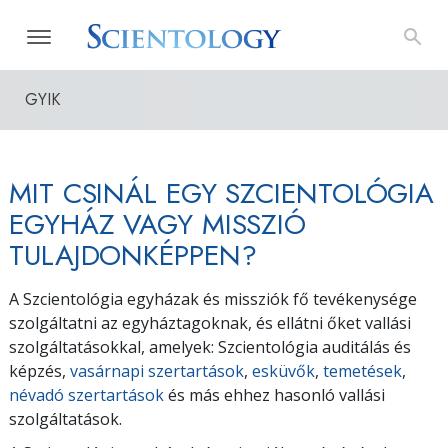
GYIK
MIT CSINÁL EGY SZCIENTOLÓGIA
EGYHÁZ VAGY MISSZIÓ
TULAJDONKÉPPEN?
A Szcientológia egyházak és missziók fő tevékenysége
szolgáltatni az egyháztagoknak, és ellátni őket vallási
szolgáltatásokkal, amelyek: Szcientológia auditálás és
képzés,
vasárnapi szertartások
,
esküvők
,
temetések
,
névadó szertartások
és más ehhez hasonló vallási
szolgáltatások.