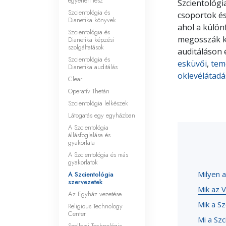
egyénért tesz
Szcientológi
Szcientológia és
csoportok és
Dianetika könyvek
ahol a külön
Szcientológia és
megosszák k
Dianetika képzési
szolgáltatások
auditáláson
Szcientológia és
esküvői
,
tem
Dianetika auditálás
oklevélátad
Clear
Operatív Thetán
Szcientológia lelkészek
Látogatás egy egyházban
A Szcientológia
állásfoglalása és
gyakorlata
A Szcientológia és más
gyakorlatok
Milyen a
A Szcientológia
szervezetek
Mik az 
Az Egyház vezetése
Mik a Sz
Religious Technology
Center
Mi a Sz
Szellemi Technológia