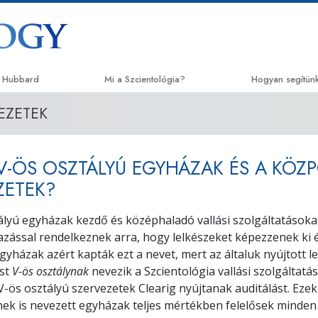
n Hubbard
Mi a Szcientológia?
Hogyan segítün
EZETEK
Hittételek és gyakorlatok
Az út a boldog
A Szcientológia hitvallásai és kódexei
Applied Scholas
 V-ÖS OSZTÁLYÚ EGYHÁZAK ÉS A KÖZ
Mit mondanak a szcientológusok
Criminon
a Szcientológiáról?
ZETEK?
Narconon
Ismerjen meg egy szcientológust!
ályú egyházak kezdő és középhaladó vallási szolgáltatásoka
Az igazság a d
azással rendelkeznek arra, hogy lelkészeket képezzenek ki
Látogatás egy egyházban
 egyházak azért kapták ezt a nevet, mert az általuk nyújtott
Együtt az Ember
A Szcientológia alapelvei
ést
V-ös osztálynak
nevezik a Szcientológia vallási szolgáltatá
Állampolgári Bi
V-ös osztályú szervezetek Clearig nyújtanak auditálást. Ezek
Bevezetés a Dianetikába
Jogokért
ek is nevezett egyházak teljes mértékben felelősek minden