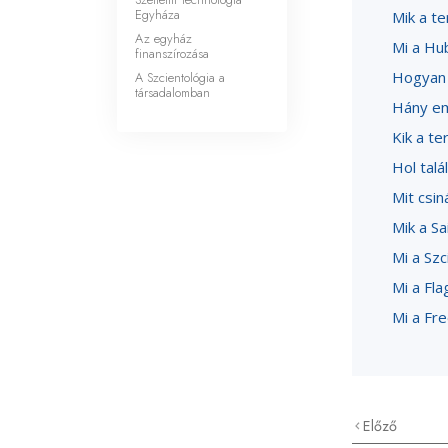
Egyháza
Mik a te
Az egyház
Mi a Hu
finanszírozása
Hogyan 
A Szcientológia a
társadalomban
Hány em
Kik a te
Hol talá
Mit csi
Mik a Sa
Mi a Szc
Mi a Fla
Mi a Fr
Előző