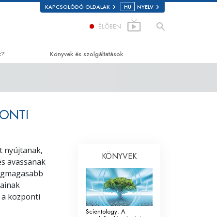
KAPCSOLÓDÓ OLDALAK
HU
NYELV
ÉLŐBEN
k?
Könyvek és szolgáltatások
sághoz
Kezdőkönyvek
tics
Hangoskönyvek
PONTI
Bevezető előadások
Bevezető filmek
t nyújtanak,
KÖNYVEK
rogokról
Kezdő szolgáltatások
 és avassanak
 legmagasabb
i Jogokért
sainak
zottság az Emberi
 a központi
Scientology: A