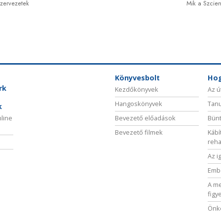
szervezetek
Mik a Szcien
Könyvesbolt
Hog
rk
Kezdőkönyvek
Az ú
Hangoskönyvek
Tanu
k
nline
Bevezető előadások
Bünt
Bevezető filmek
Kábí
reha
Az i
Embe
A me
figy
Önké