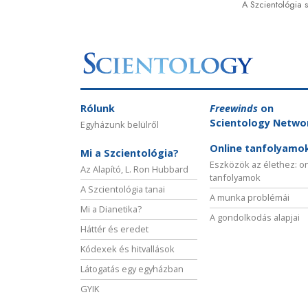
A Szcientológia 
Rólunk
Freewinds
on
Scientology Netwo
Egyházunk belülről
Online tanfolyamo
Mi a Szcientológia?
Eszközök az élethez: o
Az Alapító, L. Ron Hubbard
tanfolyamok
A Szcientológia tanai
A munka problémái
Mi a Dianetika?
A gondolkodás alapjai
Háttér és eredet
Kódexek és hitvallások
Látogatás egy egyházban
GYIK