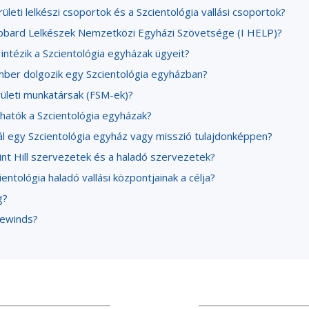
rületi lelkészi csoportok és a Szcientológia vallási csoportok?
bbard Lelkészek Nemzetközi Egyházi Szövetsége (I HELP)?
intézik a Szcientológia egyházak ügyeit?
ber dolgozik egy Szcientológia egyházban?
rületi munkatársak (FSM-ek)?
lhatók a Szcientológia egyházak?
nál egy Szcientológia egyház vagy misszió tulajdonképpen?
int Hill szervezetek és a haladó szervezetek?
ientológia haladó vallási központjainak a célja?
g?
eewinds?