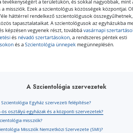
a tevékenységért a területükön, és sokkal nagyobbak, mint a
Szeretet és gyűlölet –
Szcientológia ö
Mi a nagyság?
 a missziók. Ezek a szcientológus közösségek központjai. Ol
féle háttérrel rendelkező szcientológusok összegyűlhetnek
özös tapasztalataikat. A szcientológusok az egyházukba m
 és képzésen vegyenek részt, továbbá
vasárnapi szertartás
etési
és
névadó szertartásokon
, a rendszeres péntek esti
ásokon
és a
Szcientológia ünnepek
megünneplésén.
A Szcientológia szervezetek
 Szcientológia Egyház szervezeti felépítése?
V-ös osztályú egyházak és a központi szervezetek?
cientológia missziók?
cientológia Missziók Nemzetközi Szervezete (SMI)?