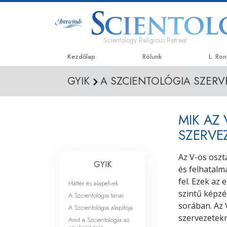
Scientology Religious Retreat
Kezdőlap
Rólunk
L. Ro
GYIK
A SZCIENTOLÓGIA SZERV
MIK AZ
SZERVE
Az V-ös oszt
GYIK
és felhatalm
fel. Ezek az
Háttér és alapelvek
szintű képz
A Szcientológia tanai
sorában. Az 
A Szcientológia alapítója
szervezetekn
Amit a Szcientológia az