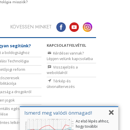
tológia missziók?
KÖVESSEN MINKET
KAPCSOLATFELVÉTEL
yan segítünk?
t a boldogsághoz
Kérdései vannak?
Lépjen velünk kapcsolatba
lási Technológia
Visszajelzés a
etőjogi reform
weboldalról
tószeresek
Térkép és
bilitációja
útvonaltervezés
gazság a drogokról
ri jogok
ntális egészség
Ismerd meg valódi önmagad!
elése
Az első lépés ahhoz,
ntes lelkészek
hogy további