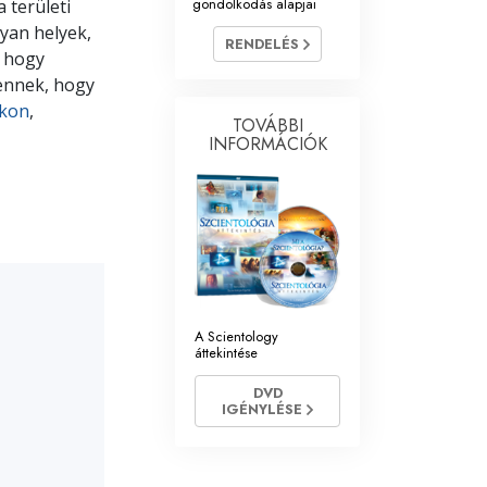
gondolkodás alapjai
 területi
nkéntes lelkészek
yan helyek,
RENDELÉS
, hogy
ennek, hogy
okon
,
TOVÁBBI
INFORMÁCIÓK
A Scientology
áttekintése
DVD
IGÉNYLÉSE