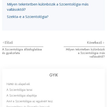
Milyen tekintetben különbözik a Szcientológia más
vallásoktól?
Szekta-e a Szcientológia?
Előző
Következő
A Szcientológia állásfoglalása
Milyen tekintetben különbözik
és gyakorlata
a Szcientológia más
vallásoktól?
GYIK
Háttér és alapelvek
A Szcientológia tanai
A Szcientológia alapítója
Amit a Szcientológia az egyénért tesz
Szcientológia és Dianetika könyvek