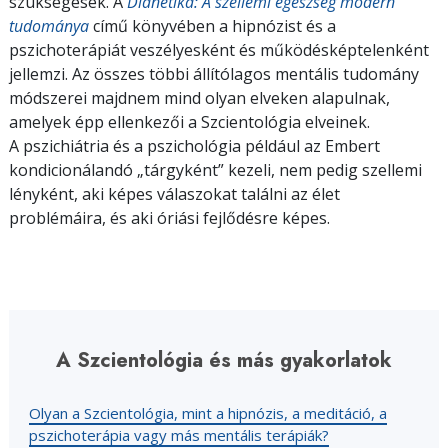
szükségesek. A
Dianetika: A szellemi egészség modern
tudománya
című könyvében a hipnózist és a
pszichoterápiát veszélyesként és működésképtelenként
jellemzi. Az összes többi állítólagos mentális tudomány
módszerei majdnem mind olyan elveken alapulnak,
amelyek épp ellenkezői a Szcientológia elveinek.
A pszichiátria és a pszichológia például az Embert
kondicionálandó „tárgyként” kezeli, nem pedig szellemi
lényként, aki képes válaszokat találni az élet
problémáira, és aki óriási fejlődésre képes.
A Szcientológia és más gyakorlatok
Olyan a Szcientológia, mint a hipnózis, a meditáció, a
pszichoterápia vagy más mentális terápiák?