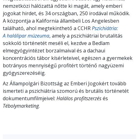
nemzetközi hálózattá nőtte ki magát, amely emberi
jogokat hirdet, és 34 országban, 250 irodával működik.
A központja a Kalifornia állambeli Los Angelesben
található, ahol megtekinthető a CCHR
Pszichiátria:
A halálipar múzeuma
, amely a pszichiátriai brutalitás
sokkoló történetét meséli el, kezdve a Bedlam
elmegyógyintézet borzalmaival és a dachaui
koncentrációs tábor kísérleteivel, egészen a gyermekek
botrányos mennyiségű profitért történő nagyüzemi
gyógyszerezéséig.
Az Állampolgári Bizottság az Emberi Jogokért tovább
ismerteti a pszichiátria szomorú és brutális történetét
dokumentumfilmjeivel:
Halálos profitszerzés
és
Tébolymarketing
.