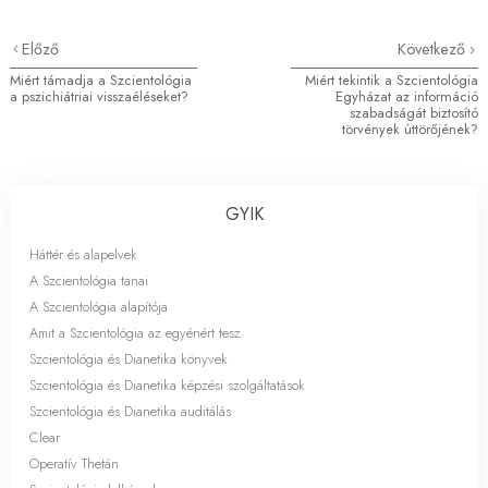
Előző
Következő
Miért támadja a Szcientológia
Miért tekintik a Szcientológia
a pszichiátriai visszaéléseket?
Egyházat az információ
szabadságát biztosító
törvények úttörőjének?
GYIK
Háttér és alapelvek
A Szcientológia tanai
A Szcientológia alapítója
Amit a Szcientológia az egyénért tesz
Szcientológia és Dianetika könyvek
Szcientológia és Dianetika képzési szolgáltatások
Szcientológia és Dianetika auditálás
Clear
Operatív Thetán