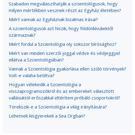
Szabadon megválaszthatják a szcientológusok, hogy
milyen mértékben vesznek részt az Egyház életében?
Miért vannak az Egyháznak bizalmas írásai?
A szcientológusok azt hiszik, hogy földönkívüliektől
származnak?
Miért fordul a Szcientológia oly sokszor bírósághoz?
Miért van minden szerzői joggal védve és védjeggyel
ellátva a Szcientológiában?
Vannak a Szcientológia gyakorlása ellen szóló törvények?
Volt-e valaha betiltva?
Hogyan vélekedik a Szcientológia a
visszaprogramozókról és az embereket választott
vallásuktól erőszakkal eltéríteni próbáló csoportokról?
Törekszik-e a Szcientológia a világ irányítására?
Lehetnek kisgyerekek a Sea Orgban?