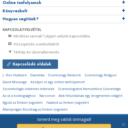
Online tanfolyamok
Könyvesbolt
Hogyan segítünk?
KAPCSOLATFELVÉTEL
Kérdései vannak? Lépjen velünk kapcsolatba
Visszajelzés a weboldalról
Térkép és útvonaltervezés
Kapcsolódó oldalak
L. Ron Hubbard
Dianetika
Scientology Network
Scientology Religion
David Miscavige
Kezdjen el egy online tanfolyamot!
Szcientológia önkéntes lelkészek
Scientologistok Nemzetközi Szövetsége
Az út a boldogsághoz
Narconon
Akik felszólalnak egy drogmentes világért
Együtt az Emberi Jogokért
Fiatalok az Emberi Jogokért
Állampolgári Bizottság az Emberi Jogokért
Ismerd meg valódi önmagad!
© 2026
Church of Scientology Flag Ship Service Organization.
Minden jog
fenntartva.
Adatvédelmi megjegyzés
•
Cookie-irányelvek
•
Használati feltételek
•