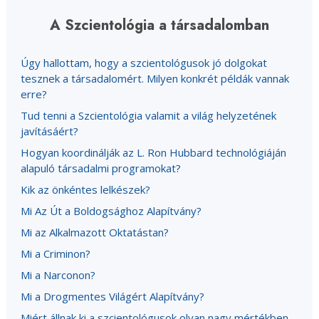
A Szcientológia a társadalomban
Úgy hallottam, hogy a szcientológusok jó dolgokat
tesznek a társadalomért. Milyen konkrét példák vannak
erre?
Tud tenni a Szcientológia valamit a világ helyzetének
javításáért?
Hogyan koordinálják az L. Ron Hubbard technológiáján
alapuló társadalmi programokat?
Kik az önkéntes lelkészek?
Mi Az Út a Boldogsághoz Alapítvány?
Mi az Alkalmazott Oktatástan?
Mi a Criminon?
Mi a Narconon?
Mi a Drogmentes Világért Alapítvány?
Miért állnak ki a szcientológusok olyan nagy mértékben