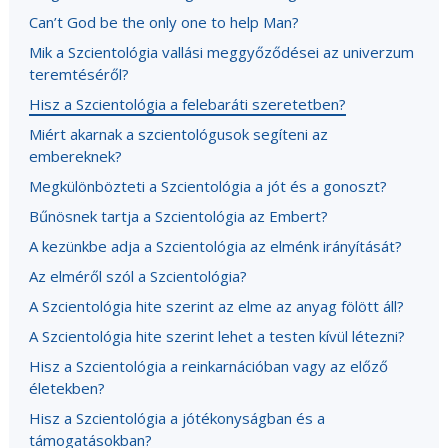
Can’t God be the only one to help Man?
Mik a Szcientológia vallási meggyőződései az univerzum
teremtéséről?
Hisz a Szcientológia a felebaráti szeretetben?
Miért akarnak a szcientológusok segíteni az
embereknek?
Megkülönbözteti a Szcientológia a jót és a gonoszt?
Bűnösnek tartja a Szcientológia az Embert?
A kezünkbe adja a Szcientológia az elménk irányítását?
Az elméről szól a Szcientológia?
A Szcientológia hite szerint az elme az anyag fölött áll?
A Szcientológia hite szerint lehet a testen kívül létezni?
Hisz a Szcientológia a reinkarnációban vagy az előző
életekben?
Hisz a Szcientológia a jótékonyságban és a
támogatásokban?