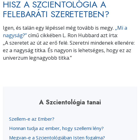
HISZ A SZCIENTOLÓGIA A
FELEBARÁTI SZERETETBEN?
Igen, és talán egy lépéssel még tovább is megy.
„Mi a
nagyság?”
című cikkében L. Ron Hubbard azt írta:
„A szeretet az út az erő felé. Szeretni mindenek ellenére:
ez a nagyság titka. És nagyon is lehetséges, hogy ez az
univerzum legnagyobb titka.”
A Szcientológia tanai
Szellem-e az Ember?
Honnan tudja az ember, hogy szellemi lény?
Megvan-e a Szcientológiában Isten fogalma?