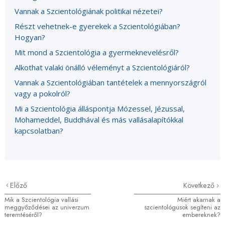
Vannak a Szcientológiának politikai nézetei?
Részt vehetnek-e gyerekek a Szcientológiában?
Hogyan?
Mit mond a Szcientológia a gyermeknevelésről?
Alkothat valaki önálló véleményt a Szcientológiáról?
Vannak a Szcientológiában tantételek a mennyországról
vagy a pokolról?
Mi a Szcientológia álláspontja Mózessel, Jézussal,
Mohameddel, Buddhával és más vallásalapítókkal
kapcsolatban?
Előző
Következő
Mik a Szcientológia vallási
Miért akarnak a
meggyőződései az univerzum
szcientológusok segíteni az
teremtéséről?
embereknek?