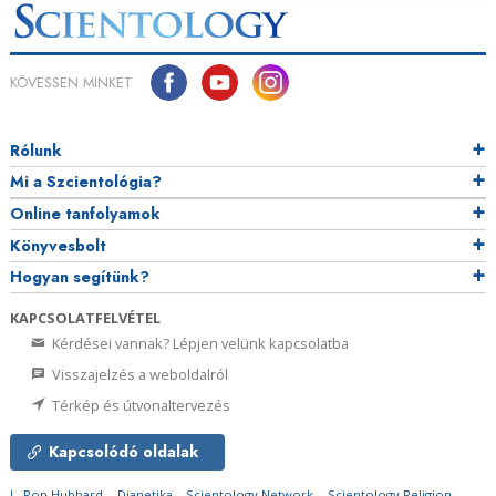
KÖVESSEN MINKET
Rólunk
Mi a Szcientológia?
Online tanfolyamok
Könyvesbolt
Hogyan segítünk?
KAPCSOLATFELVÉTEL
Kérdései vannak? Lépjen velünk kapcsolatba
Visszajelzés a weboldalról
Térkép és útvonaltervezés
Kapcsolódó oldalak
L. Ron Hubbard
Dianetika
Scientology Network
Scientology Religion