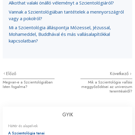
Alkothat valaki önálló véleményt a Szcientológiáról?
Vannak a Szcientológiában tantételek a mennyországról
vagy a pokolról?
Mi a Szcientológia álláspontja Mózessel, Jézussal,
Mohameddel, Buddhával és más vallásalapítókkal
kapcsolatban?
Előző
Következő
Megvan-e a Szcientológiában
Mik a Szcientológia vallási
Isten fogalma?
meggyőződései az univerzum
teremtéséről?
GYIK
Háttér és alapelvek
A Szcientológia tanai