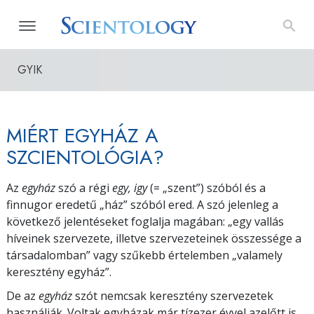
GYIK
MIÉRT EGYHÁZ A
SZCIENTOLÓGIA?
Az
egyház
szó a régi
egy, igy
(= „szent”) szóból és a
finnugor eredetű „ház” szóból ered. A szó jelenleg a
következő jelentéseket foglalja magában: „egy vallás
híveinek szervezete, illetve szervezeteinek összessége a
társadalomban” vagy szűkebb értelemben „valamely
keresztény egyház”.
De az
egyház
szót nemcsak keresztény szervezetek
használják. Voltak egyházak már tízezer évvel azelőtt is,