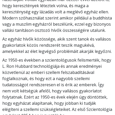
hogy keresztények léteztek volna, és maga a
kereszténység egy lázadás volt a meglévő egyház ellen.
Modern szóhasználat szerint amikor például a buddhista
vagy a muszlim egyházról beszélünk, ezzel egy bizonyos
vallási tanításon osztozó hívők összességére utalunk.
Az egyház hívők közössége, akik szent tanok és vallásos
gyakorlatok közös rendszerét teszik magukévá,
amelyekkel az élet legvégső problémáit akarják legyőzni.
Az 1950-es években a szcientológusok felismerték, hogy
L. Ron Hubbard technológiája és annak eredményei
közvetlenül az emberi szellem felszabadításával
foglalkoznak, és hogy ezt a nagyobb szellemi
tudatosságot rendszeresen el is érik az emberek. Így
nem volt kétségük afelől, hogy vallásos gyakorlatot
folytatnak. Ezért az 1950-es évek elején úgy döntöttek
,
hogy egyházat alapítanak, hogy jobban ki tudják
elégíteni a szellemi szükségleteiket. Az első Szcientológia