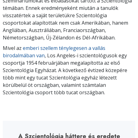
szemináriumokat és előadásokat tartott a Szcientológia
témában. Ennek eredményeként miután a tanulók
visszatértek a saját területükre Szcientológia
csoportokat alapítottak nem csak Amerikában, hanem
Angliában, Ausztráliában, Franciaországban,
Németországban, Új-Zélandon és Dél-Afrikában.
Mivel az
emberi szellem ténylegesen a vallás
birodalmában van
, Los Angeles-i szcientológusok egy
csoportja 1954 februárjában megalapította az első
Szcientológia Egyházat. A következő évtized közepére
több mint egy tucat Szcientológia egyház létezett
körülbelül öt országban, valamint számtalan
Szcientológia csoport több tucat országban.
A Szcientológia háttere és eredete