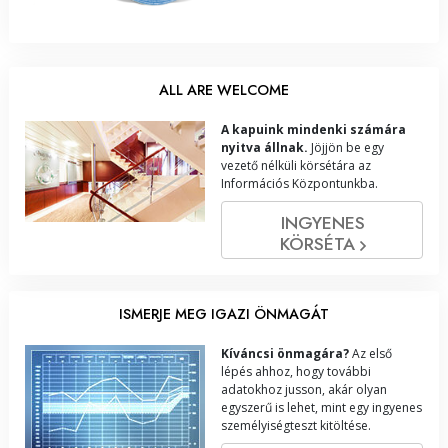
ALL ARE WELCOME
A kapuink mindenki számára
nyitva állnak.
Jöjjön be egy
vezető nélküli körsétára az
Információs Központunkba.
INGYENES
KÖRSÉTA
ISMERJE MEG IGAZI ÖNMAGÁT
Kíváncsi önmagára?
Az első
lépés ahhoz, hogy további
adatokhoz jusson, akár olyan
egyszerű is lehet, mint egy ingyenes
személyiségteszt kitöltése.