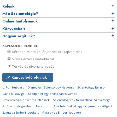
Rólunk
Mi a Szcientológia?
Online tanfolyamok
Könyvesbolt
Hogyan segítünk?
KAPCSOLATFELVÉTEL
Kérdései vannak? Lépjen velünk kapcsolatba
Visszajelzés a weboldalról
Térkép és útvonaltervezés
Kapcsolódó oldalak
L. Ron Hubbard
Dianetika
Scientology Network
Scientology Religion
David Miscavige
Kezdjen el egy online tanfolyamot!
Szcientológia önkéntes lelkészek
Scientologistok Nemzetközi Szövetsége
Az út a boldogsághoz
Narconon
Akik felszólalnak egy drogmentes világért
Együtt az Emberi Jogokért
Fiatalok az Emberi Jogokért