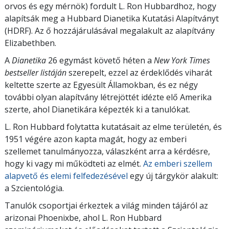
orvos és egy mérnök) fordult L. Ron Hubbardhoz, hogy
alapítsák meg a Hubbard Dianetika Kutatási Alapítványt
(HDRF). Az ő hozzájárulásával megalakult az alapítvány
Elizabethben.
A
Dianetika
26 egymást követő héten a
New York Times
bestseller listáján
szerepelt, ezzel az érdeklődés viharát
keltette szerte az Egyesült Államokban, és ez négy
további olyan alapítvány létrejöttét idézte elő Amerika
szerte, ahol Dianetikára képezték ki a tanulókat.
L. Ron Hubbard folytatta kutatásait az elme területén, és
1951 végére azon kapta magát, hogy az emberi
szellemet tanulmányozza, válaszként arra a kérdésre,
hogy ki vagy mi működteti az elmét.
Az emberi szellem
alapvető és elemi felfedezésével
egy új tárgykör alakult:
a Szcientológia.
Tanulók csoportjai érkeztek a világ minden tájáról az
arizonai Phoenixbe, ahol L. Ron Hubbard