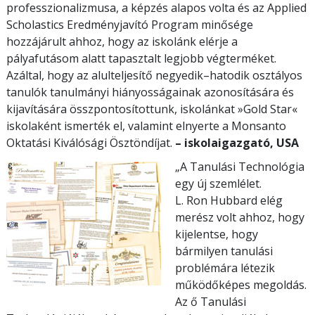
professzionalizmusa, a képzés alapos volta és az Applied
Scholastics Eredményjavító Program minősége
hozzájárult ahhoz, hogy az iskolánk elérje a
pályafutásom alatt tapasztalt legjobb végterméket.
Azáltal, hogy az alulteljesítő negyedik–hatodik osztályos
tanulók tanulmányi hiányosságainak azonosítására és
kijavítására összpontosítottunk, iskolánkat »Gold Star«
iskolaként ismerték el, valamint elnyerte a Monsanto
Oktatási Kiválósági Ösztöndíjat.
– iskolaigazgató, USA
„A Tanulási Technológia
egy új szemlélet.
L. Ron Hubbard elég
merész volt ahhoz, hogy
kijelentse, hogy
bármilyen tanulási
problémára létezik
működőképes megoldás.
Az ő Tanulási