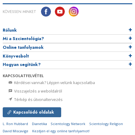
KÖVESSEN MINKET
Rólunk
Mi a Szcientológia?
Online tanfolyamok
Könyvesbolt
Hogyan segítünk?
KAPCSOLATFELVÉTEL
Kérdései vannak? Lépjen velünk kapcsolatba
Visszajelzés a weboldalról
Térkép és útvonaltervezés
Kapcsolódó oldalak
L. Ron Hubbard
Dianetika
Scientology Network
Scientology Religion
David Miscavige
Kezdjen el egy online tanfolyamot!