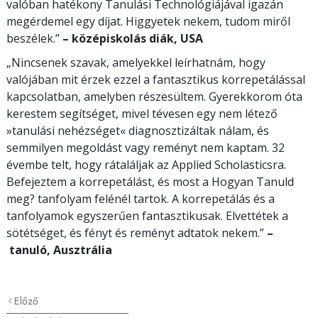
valóban hatékony Tanulási Technológiájával igazán
megérdemel egy díjat. Higgyetek nekem, tudom miről
beszélek.”
– középiskolás diák, USA
„Nincsenek szavak, amelyekkel leírhatnám, hogy
valójában mit érzek ezzel a fantasztikus korrepetálással
kapcsolatban, amelyben részesültem. Gyerekkorom óta
kerestem segítséget, mivel tévesen egy nem létező
»tanulási nehézséget« diagnosztizáltak nálam, és
semmilyen megoldást vagy reményt nem kaptam. 32
évembe telt, hogy rátaláljak az Applied Scholasticsra.
Befejeztem a korrepetálást, és most a Hogyan Tanuld
meg? tanfolyam felénél tartok. A korrepetálás és a
tanfolyamok egyszerűen fantasztikusak. Elvettétek a
sötétséget, és fényt és reményt adtatok nekem.”
–
tanuló, Ausztrália
Előző