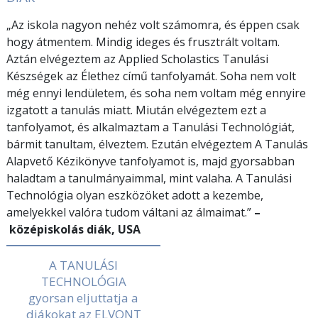
„Az iskola nagyon nehéz volt számomra, és éppen csak
hogy átmentem. Mindig ideges és frusztrált voltam.
Aztán elvégeztem az Applied Scholastics Tanulási
Készségek az Élethez című tanfolyamát. Soha nem volt
még ennyi lendületem, és soha nem voltam még ennyire
izgatott a tanulás miatt. Miután elvégeztem ezt a
tanfolyamot, és alkalmaztam a Tanulási Technológiát,
bármit tanultam, élveztem. Ezután elvégeztem A Tanulás
Alapvető Kézikönyve tanfolyamot is, majd gyorsabban
haladtam a tanulmányaimmal, mint valaha. A Tanulási
Technológia olyan eszközöket adott a kezembe,
amelyekkel valóra tudom váltani az álmaimat.”
–
középiskolás diák, USA
A TANULÁSI
TECHNOLÓGIA
gyorsan eljuttatja a
diákokat az ELVONT