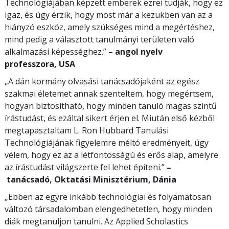
Technológiájában képzett emberek ezrei tudják, hogy ez
igaz, és úgy érzik, hogy most már a kezükben van az a
hiányzó eszköz, amely szükséges mind a megértéshez,
mind pedig a választott tanulmányi területen való
alkalmazási képességhez.”
– angol nyelv
professzora, USA
„A dán kormány olvasási tanácsadójaként az egész
szakmai életemet annak szenteltem, hogy megértsem,
hogyan biztosítható, hogy minden tanuló magas szintű
írástudást, és ezáltal sikert érjen el. Miután első kézből
megtapasztaltam L. Ron Hubbard Tanulási
Technológiájának figyelemre méltó eredményeit, úgy
vélem, hogy ez az a létfontosságú és erős alap, amelyre
az írástudást világszerte fel lehet építeni.”
–
tanácsadó, Oktatási Minisztérium, Dánia
„Ebben az egyre inkább technológiai és folyamatosan
változó társadalomban elengedhetetlen, hogy minden
diák megtanuljon tanulni. Az Applied Scholastics