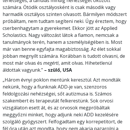
tehetséges, a tanulás mindig nehézséget okozott
számára. Ötödik osztályosként is csak második vagy
harmadik osztályos szinten olvasott. Bármilyen módszert
próbáltam, nem tudtam segíteni neki. Úgy éreztem, hogy
cserbenhagytam a gyerekemet. Ekkor jött az Applied
Scholastics. Nagy változást látok a fiamon, nemcsak a
tanulmányok terén, hanem a személyiségében is. Most
már van benne egyfajta magabiztosság. Az élet sokkal
jobban megnyílt számára. Korábban is tudott olvasni, de
most már olvas és
megérti
, amit olvas. Hihetetlenül
áldottak vagyunk.”
– szülő, USA
„Három évnyi poklon mentünk keresztül. Azt mondták
nekünk, hogy a fiunknak ADD‑je van, szenzoros
feldolgozási nehézségei, sőt autizmusa is. Számos
szakembert és terapeutát felkerestünk. Sok orvosi
vizsgálaton esett át, és az orvosok megpróbáltak
meggyőzni minket, hogy adjunk neki ADD kezelésére
szolgáló gyógyszert. Felfogadtam egy korrepetitort, de
fél óra után azt mondta, hogy nem akarja pazarolni a