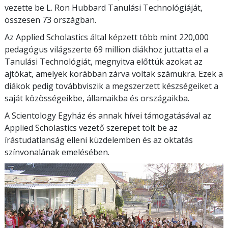
vezette be L. Ron Hubbard Tanulási Technológiáját,
összesen
73
országban.
Az Applied Scholastics által képzett több mint
220,000
pedagógus világszerte
69 million
diákhoz juttatta el a
Tanulási Technológiát, megnyitva előttük azokat az
ajtókat, amelyek korábban zárva voltak számukra. Ezek a
diákok pedig továbbviszik a megszerzett készségeiket a
saját közösségeikbe, államaikba és országaikba.
A Scientology Egyház és annak hívei támogatásával az
Applied Scholastics vezető szerepet tölt be az
írástudatlanság elleni küzdelemben és az oktatás
színvonalának emelésében.