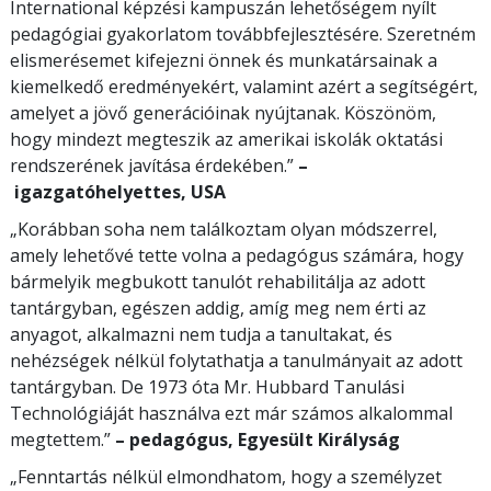
International képzési kampuszán lehetőségem nyílt
pedagógiai gyakorlatom továbbfejlesztésére. Szeretném
elismerésemet kifejezni önnek és munkatársainak a
kiemelkedő eredményekért, valamint azért a segítségért,
amelyet a jövő generációinak nyújtanak. Köszönöm,
hogy mindezt megteszik az amerikai iskolák oktatási
rendszerének javítása érdekében.”
–
igazgatóhelyettes, USA
„Korábban soha nem találkoztam olyan módszerrel,
amely lehetővé tette volna a pedagógus számára, hogy
bármelyik megbukott tanulót rehabilitálja az adott
tantárgyban, egészen addig, amíg meg nem érti az
anyagot, alkalmazni nem tudja a tanultakat, és
nehézségek nélkül folytathatja a tanulmányait az adott
tantárgyban. De 1973 óta Mr. Hubbard Tanulási
Technológiáját használva ezt már számos alkalommal
megtettem.”
– pedagógus, Egyesült Királyság
„Fenntartás nélkül elmondhatom, hogy a személyzet