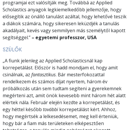
programjai ezt valósítják meg. Továbbá az Applied
Scholastics anyagok legkiemelkedőbb jellemzője, hogy
elősegítik az önálló tanulást azáltal, hogy lehetővé teszik
a diákok számára, hogy sikeresen leküzdjék a tanulás
akadályait, kevés vagy semmilyen más személytől kapott
segítséggel.”
– egyetemi professzor, USA
SZÜLŐK
„A fiunk jelenleg az Applied Scholasticsnál kap
korrepetálást. Először is hadd mondjam el, hogy amit
csinálnak, az
fantasztikus
. Bár mesterfokozattal
rendelkezem és számos díjat nyertem, három év
próbálkozás után sem tudtam segíteni a gyerekemnek
megérteni azt, amit önök kevesebb mint három hét alatt
elértek nála. Február elején kezdte a korrepetálást, és
egy héttel később
további
korrepetálást kért. Ahhoz,
hogy megértsék a lelkesedésemet, meg kell érteniük,
hogy bár a fiam más területeken elképesztően