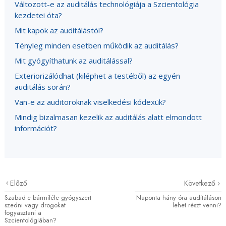
Változott-e az auditálás technológiája a Szcientológia
kezdetei óta?
Mit kapok az auditálástól?
Tényleg minden esetben működik az auditálás?
Mit gyógyíthatunk az auditálással?
Exteriorizálódhat (kiléphet a testéből) az egyén
auditálás során?
Van-e az auditoroknak viselkedési kódexük?
Mindig bizalmasan kezelik az auditálás alatt elmondott
információt?
Előző
Következő
Szabad-e bármiféle gyógyszert
Naponta hány óra auditáláson
szedni vagy drogokat
lehet részt venni?
fogyasztani a
Szcientológiában?