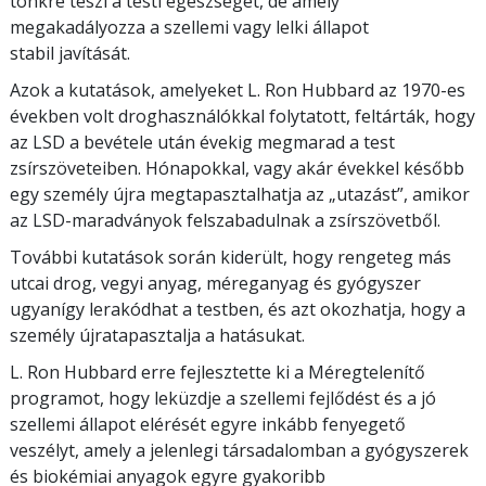
tönkre teszi a testi egészségét, de amely
megakadályozza a szellemi vagy lelki állapot
stabil javítását.
Azok a kutatások, amelyeket L. Ron Hubbard az 1970-es
években volt droghasználókkal folytatott, feltárták, hogy
az LSD a bevétele után évekig megmarad a test
zsírszöveteiben. Hónapokkal, vagy akár évekkel később
egy személy újra megtapasztalhatja az „utazást”, amikor
az LSD-maradványok felszabadulnak a zsírszövetből.
További kutatások során kiderült, hogy rengeteg más
utcai drog, vegyi anyag, méreganyag és gyógyszer
ugyanígy lerakódhat a testben, és azt okozhatja, hogy a
személy újratapasztalja a hatásukat.
L. Ron Hubbard erre fejlesztette ki a Méregtelenítő
programot, hogy leküzdje a szellemi fejlődést és a jó
szellemi állapot elérését egyre inkább fenyegető
veszélyt, amely a jelenlegi társadalomban a gyógyszerek
és biokémiai anyagok egyre gyakoribb