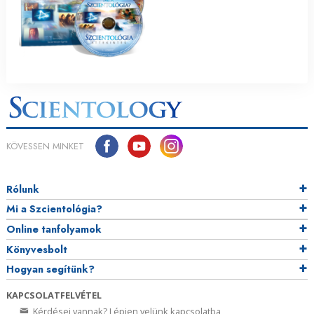
KÖVESSEN MINKET
Rólunk
Mi a Szcientológia?
Online tanfolyamok
Könyvesbolt
Hogyan segítünk?
KAPCSOLATFELVÉTEL
Kérdései vannak? Lépjen velünk kapcsolatba