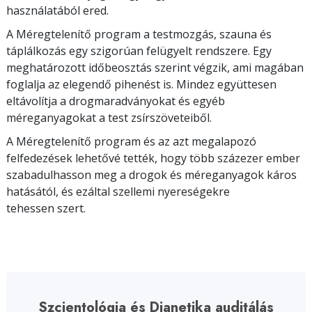
használatából ered.
A Méregtelenítő program a testmozgás, szauna és
táplálkozás egy szigorúan felügyelt rendszere. Egy
meghatározott időbeosztás szerint végzik, ami magában
foglalja az elegendő pihenést is. Mindez együttesen
eltávolítja a drogmaradványokat és egyéb
méreganyagokat a test zsírszöveteiből.
A Méregtelenítő program és az azt megalapozó
felfedezések lehetővé tették, hogy több százezer ember
szabadulhasson meg a drogok és méreganyagok káros
hatásától, és ezáltal szellemi nyereségekre
tehessen szert.
Szcientológia és Dianetika auditálás