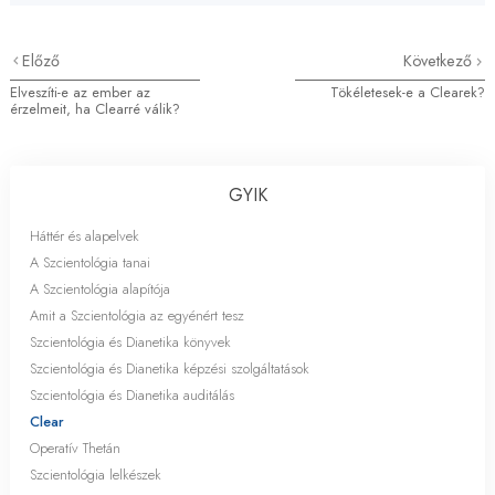
Előző
Következő
Elveszíti-e az ember az
Tökéletesek-e a Clearek?
érzelmeit, ha Clearré válik?
GYIK
Háttér és alapelvek
A Szcientológia tanai
A Szcientológia alapítója
Amit a Szcientológia az egyénért tesz
Szcientológia és Dianetika könyvek
Szcientológia és Dianetika képzési szolgáltatások
Szcientológia és Dianetika auditálás
Clear
Operatív Thetán
Szcientológia lelkészek