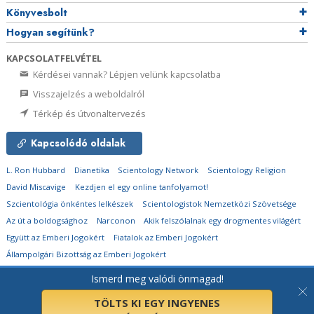
Könyvesbolt
Hogyan segítünk?
KAPCSOLATFELVÉTEL
Kérdései vannak? Lépjen velünk kapcsolatba
Visszajelzés a weboldalról
Térkép és útvonaltervezés
Kapcsolódó oldalak
L. Ron Hubbard
Dianetika
Scientology Network
Scientology Religion
David Miscavige
Kezdjen el egy online tanfolyamot!
Szcientológia önkéntes lelkészek
Scientologistok Nemzetközi Szövetsége
Az út a boldogsághoz
Narconon
Akik felszólalnak egy drogmentes világért
Együtt az Emberi Jogokért
Fiatalok az Emberi Jogokért
Állampolgári Bizottság az Emberi Jogokért
Ismerd meg valódi önmagad!
© 2026
Church of Scientology Flag Ship Service Organization.
Minden jog
fenntartva.
Adatvédelmi megjegyzés
•
Cookie-irányelvek
•
Használati feltételek
•
Jogi megjegyzés
TÖLTS KI EGY INGYENES