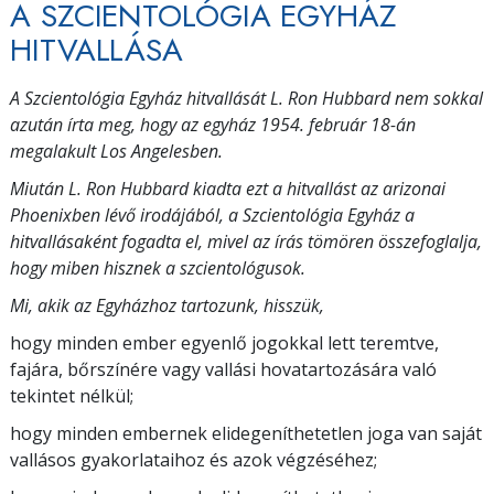
A SZCIENTOLÓGIA EGYHÁZ
HITVALLÁSA
A Szcientológia Egyház hitvallását L. Ron Hubbard nem sokkal
azután írta meg, hogy az egyház 1954. február 18-án
megalakult Los Angelesben.
Miután L. Ron Hubbard kiadta ezt a hitvallást az arizonai
Phoenixben lévő irodájából, a Szcientológia Egyház a
hitvallásaként fogadta el, mivel az írás tömören összefoglalja,
hogy miben hisznek a szcientológusok.
Mi, akik az Egyházhoz tartozunk, hisszük,
hogy minden ember egyenlő jogokkal lett teremtve,
fajára, bőrszínére vagy vallási hovatartozására való
tekintet nélkül;
hogy minden embernek elidegeníthetetlen joga van saját
vallásos gyakorlataihoz és azok végzéséhez;