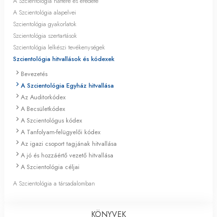
A Szcientológia háttere és eredete
A Szcientológia alapelvei
Szcientológia gyakorlatok
Szcientológia szertartások
Szcientológia lelkészi tevékenységek
Szcientológia hitvallások és kódexek
Bevezetés
A Szcientológia Egyház hitvallása
Az Auditorkódex
A Becsületkódex
A Szcientológus kódex
A Tanfolyam-felügyelői kódex
Az igazi csoport tagjának hitvallása
A jó és hozzáértő vezető hitvallása
A Szcientológia céljai
A Szcientológia a társadalomban
KÖNYVEK