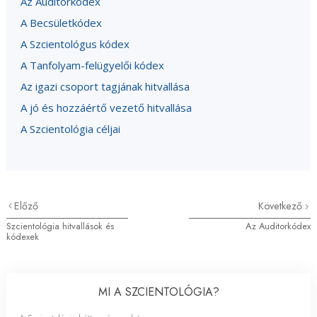
Az Auditorkódex
A Becsületkódex
A Szcientológus kódex
A Tanfolyam-felügyelői kódex
Az igazi csoport tagjának hitvallása
A jó és hozzáértő vezető hitvallása
A Szcientológia céljai
Előző
Következő
Szcientológia hitvallások és
Az Auditorkódex
kódexek
MI A SZCIENTOLÓGIA?