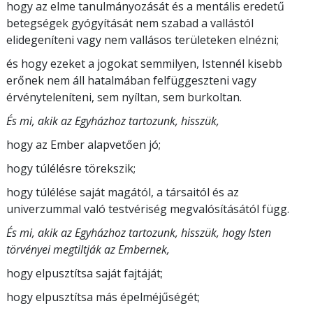
hogy az elme tanulmányozását és a mentális eredetű
betegségek gyógyítását nem szabad a vallástól
elidegeníteni vagy nem vallásos területeken elnézni;
és hogy ezeket a jogokat semmilyen, Istennél kisebb
erőnek nem áll hatalmában felfüggeszteni vagy
érvényteleníteni, sem nyíltan, sem burkoltan.
És mi, akik az Egyházhoz tartozunk, hisszük,
hogy az Ember alapvetően jó;
hogy túlélésre törekszik;
hogy túlélése saját magától, a társaitól és az
univerzummal való testvériség megvalósításától függ.
És mi, akik az Egyházhoz tartozunk, hisszük, hogy Isten
törvényei megtiltják az Embernek,
hogy elpusztítsa saját fajtáját;
hogy elpusztítsa más épelméjűségét;