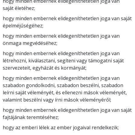
hogy minden embernek elidegeníthetetlen joga van
saját életéhez;
hogy minden embernek elidegeníthetetlen joga van saját
épelméjűségéhez;
hogy minden embernek elidegeníthetetlen joga van
önmaga megvédéséhez;
hogy minden embernek elidegeníthetetlen joga van
létrehozni, kiválasztani, segíteni vagy támogatni saját
szervezeteit, egyházát és kormányát;
hogy minden embernek elidegeníthetetlen joga van
szabadon gondolkodni, szabadon beszélni, szabadon
leírni saját véleményét, és ellenezni mások véleményét,
valamint beszélni vagy írni mások véleményéről;
hogy minden embernek elidegeníthetetlen joga van saját
fajtájának teremtéséhez;
hogy az emberi lélek az ember jogaival rendelkezik;