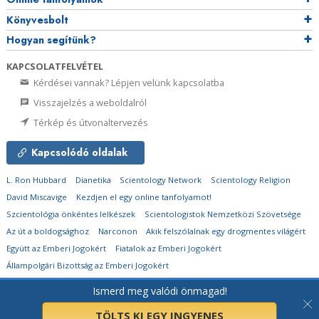
Könyvesbolt
Hogyan segítünk?
KAPCSOLATFELVÉTEL
Kérdései vannak? Lépjen velünk kapcsolatba
Visszajelzés a weboldalról
Térkép és útvonaltervezés
Kapcsolódó oldalak
L. Ron Hubbard
Dianetika
Scientology Network
Scientology Religion
David Miscavige
Kezdjen el egy online tanfolyamot!
Szcientológia önkéntes lelkészek
Scientologistok Nemzetközi Szövetsége
Az út a boldogsághoz
Narconon
Akik felszólalnak egy drogmentes világért
Együtt az Emberi Jogokért
Fiatalok az Emberi Jogokért
Állampolgári Bizottság az Emberi Jogokért
Ismerd meg valódi önmagad!
© 2026
Church of Scientology Flag Ship Service Organization.
Minden jog
fenntartva.
Adatvédelmi megjegyzés
•
Cookie-irányelvek
•
Használati feltételek
•
Jogi megjegyzés
TÖLTS KI EGY INGYENES