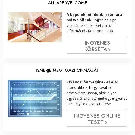
ALL ARE WELCOME
A kapuink mindenki számára
nyitva állnak.
Jöjjön be egy
vezető nélküli körsétára az
Információs Központunkba.
INGYENES
KÖRSÉTA
ISMERJE MEG IGAZI ÖNMAGÁT
Kíváncsi önmagára?
Az első
lépés ahhoz, hogy további
adatokhoz jusson, akár olyan
egyszerű is lehet, mint egy ingyenes
személyiségteszt kitöltése.
INGYENES ONLINE
TESZT