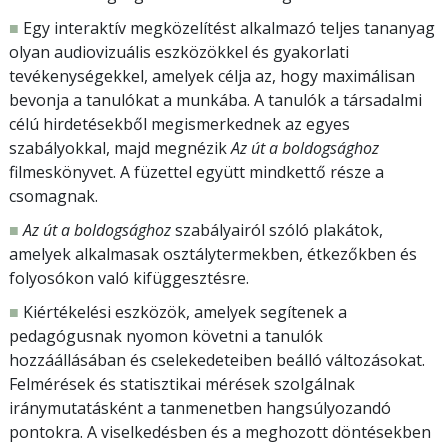
■
Egy interaktív megközelítést alkalmazó teljes tananyag
olyan audiovizuális eszközökkel és gyakorlati
tevékenységekkel, amelyek célja az, hogy maximálisan
bevonja a tanulókat a munkába. A tanulók a társadalmi
célú hirdetésekből megismerkednek az egyes
szabályokkal, majd megnézik
Az út a boldogsághoz
filmeskönyvet. A füzettel együtt mindkettő része a
csomagnak.
■
Az út a boldogsághoz
szabályairól szóló plakátok,
amelyek alkalmasak osztálytermekben, étkezőkben és
folyosókon való kifüggesztésre.
■
Kiértékelési eszközök, amelyek segítenek a
pedagógusnak nyomon követni a tanulók
hozzáállásában és cselekedeteiben beálló változásokat.
Felmérések és statisztikai mérések szolgálnak
iránymutatásként a tanmenetben hangsúlyozandó
pontokra. A viselkedésben és a meghozott döntésekben