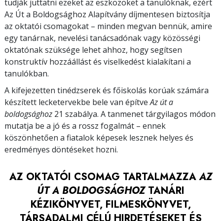
tudják juttatni ezeket az eszközöket a tanulóknak, ezért
Az Út a Boldogsághoz Alapítvány díjmentesen biztosítja
az oktatói csomagokat – minden megvan bennük, amire
egy tanárnak, nevelési tanácsadónak vagy közösségi
oktatónak szüksége lehet ahhoz, hogy segítsen
konstruktív hozzáállást és viselkedést kialakítani a
tanulókban.
A kifejezetten tinédzserek és főiskolás korúak számára
készített lecketervekbe bele van építve
Az út a
boldogsághoz
21 szabálya. A tanmenet tárgyilagos módon
mutatja be a jó és a rossz fogalmát – ennek
köszönhetően a fiatalok képesek lesznek helyes és
eredményes döntéseket hozni.
AZ OKTATÓI CSOMAG TARTALMAZZA
AZ
ÚT A BOLDOGSÁGHOZ
TANÁRI
KÉZIKÖNYVET, FILMESKÖNYVET,
TÁRSADALMI CÉLÚ HIRDETÉSEKET ÉS