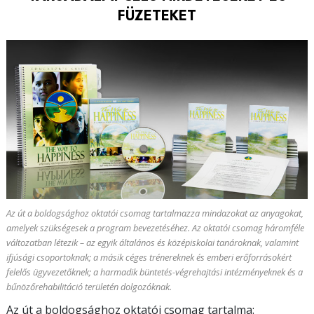
FÜZETEKET
Az út a boldogsághoz oktatói csomag tartalmazza mindazokat az anyagokat,
amelyek szükségesek a program bevezetéséhez. Az oktatói csomag háromféle
változatban létezik – az egyik általános és középiskolai tanároknak, valamint
ifjúsági csoportoknak; a másik céges trénereknek és emberi erőforrásokért
felelős ügyvezetőknek; a harmadik büntetés-végrehajtási intézményeknek és a
bűnözőrehabilitáció területén dolgozóknak.
Az út a boldogsághoz oktatói csomag tartalma: