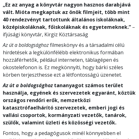
„Ez az anyag a könyvtár nagyon hasznos darabjává
vált. Mióta megkaptuk az önök filmjeit, több mint
40 rendezvényt tartottunk általános iskoláknak,
középiskoláknak, főiskoláknak és egyetemeknek.”
–
ifjúsági könyvtár, Kirgiz Köztársaság
Az út a boldogsághoz
filmeskönyv és a társadalmi célú
hirdetések a legkülönfélébb elektronikus formában
hozzáférhetők, például interneten, táblagépen és
okostelefonon is. Ez megkönnyíti, hogy bárki széles
körben terjeszthesse ezt a létfontosságú üzenetet.
Az út a boldogsághoz
tananyagot számos terület
használja, egyének és szervezetek egyaránt, köztük
országos rendőri erők, nemzetközi
katasztrófaelhárító szervezetek, emberi jogi és
vallási csoportok, kormányzati vezetők, tanárok,
szülők, valamint üzleti és közösségi vezetők.
Fontos, hogy a pedagógusok minél könnyebben el