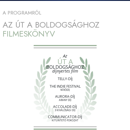
A PROGRAMRÓL
AZ ÚT A BOLDOGSÁGHOZ
FILMESKÖNYV
Az
ÚT A
BOLDOGSÁGHOZ
díjnyertes film
TELLY-DÍJ
THE INDIE FESTIVAL
NÍVÓDÍJ
AURORA-DÍJ
ARANY DÍJ
ACCOLADE-DÍJ
3 KIVÁLÓSÁGI DÍJ
COMMUNICATOR-DÍJ
KITÜNTETŐ FOKOZAT