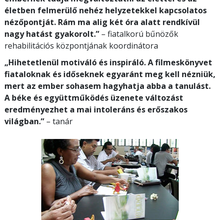
életben felmerülő nehéz helyzetekkel kapcsolatos
nézőpontját. Rám ma alig két óra alatt rendkívül
nagy hatást gyakorolt.”
– fiatalkorú bűnözők
rehabilitációs központjának koordinátora
„Hihetetlenül motiváló és inspiráló. A filmeskönyvet
fiataloknak és időseknek egyaránt meg kell nézniük,
mert az ember sohasem hagyhatja abba a tanulást.
A béke és együttműködés üzenete változást
eredményezhet a mai intoleráns és erőszakos
világban.”
– tanár