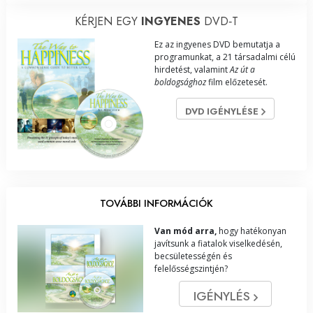
KÉRJEN EGY
INGYENES
DVD‑T
Ez az ingyenes DVD bemutatja a
programunkat, a 21 társadalmi célú
hirdetést, valamint
Az út a
boldogsághoz
film előzetesét.
DVD IGÉNYLÉSE
TOVÁBBI INFORMÁCIÓK
Van mód arra,
hogy hatékonyan
javítsunk a fiatalok viselkedésén,
becsületességén és
felelősségszintjén?
IGÉNYLÉS