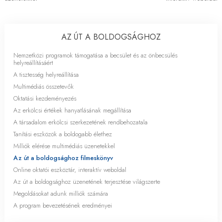
AZ ÚT A BOLDOGSÁGHOZ
Nemzetközi programok támogatása a becsület és az önbecsülés
helyreállításáért
A tisztesség helyreállítása
Multimédiás összetevők
Oktatási kezdeményezés
Az erkölcsi értékek hanyatlásának megállítása
A társadalom erkölcsi szerkezetének rendbehozatala
Tanítási eszközök a boldogabb élethez
Milliók elérése multimédiás üzenetekkel
Az út a boldogsághoz filmeskönyv
Online oktatói eszköztár, interaktív weboldal
Az út a boldogsághoz üzenetének terjesztése világszerte
Megoldásokat adunk milliók számára
A program bevezetésének eredményei