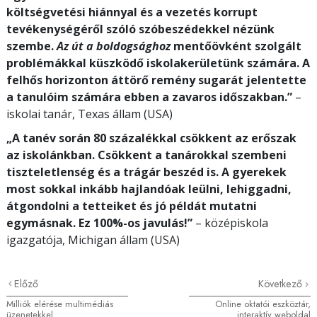
költségvetési hiánnyal és a vezetés korrupt
tevékenységéről szóló szóbeszédekkel nézünk
szembe.
Az út a boldogsághoz
mentőövként szolgált
problémákkal küszködő iskolakerületünk számára. A
felhős horizonton áttörő remény sugarát jelentette
a tanulóim számára ebben a zavaros időszakban.”
–
iskolai tanár, Texas állam (USA)
„A tanév során 80 százalékkal csökkent az erőszak
az iskolánkban. Csökkent a tanárokkal szembeni
tiszteletlenség és a trágár beszéd is. A gyerekek
most sokkal inkább hajlandóak leülni, lehiggadni,
átgondolni a tetteiket és jó példát mutatni
egymásnak. Ez 100%-os javulás!”
– középiskola
igazgatója, Michigan állam (USA)
Előző
Következő
Milliók elérése multimédiás
Online oktatói eszköztár,
üzenetekkel
interaktív weboldal