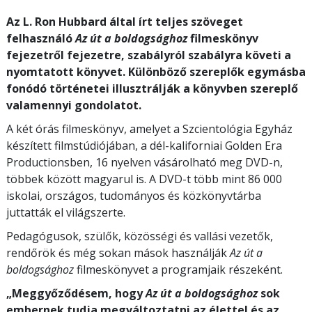
Az L. Ron Hubbard által írt teljes szöveget
felhasználó
Az út a boldogsághoz
filmeskönyv
fejezetről fejezetre, szabályról szabályra követi a
nyomtatott könyvet. Különböző szereplők egymásba
fonódó történetei illusztrálják a könyvben szereplő
valamennyi gondolatot.
A két órás filmeskönyv, amelyet a Szcientológia Egyház
készített filmstúdiójában, a dél-kaliforniai Golden Era
Productionsben, 16 nyelven vásárolható meg DVD-n,
többek között magyarul is. A DVD-t több mint 86 000
iskolai, országos, tudományos és közkönyvtárba
juttatták el világszerte.
Pedagógusok, szülők, közösségi és vallási vezetők,
rendőrök és még sokan mások használják
Az út a
boldogsághoz
filmeskönyvet a programjaik részeként.
„Meggyőződésem, hogy
Az út a boldogsághoz
sok
embernek tudja megváltoztatni az élettel és az