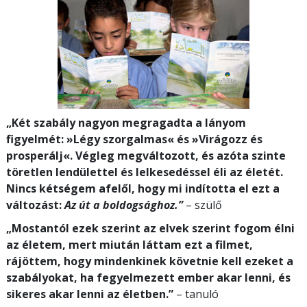
„Két szabály nagyon megragadta a lányom
figyelmét: »Légy szorgalmas« és »Virágozz és
prosperálj«. Végleg megváltozott, és azóta szinte
töretlen lendülettel és lelkesedéssel éli az életét.
Nincs kétségem afelől, hogy mi indította el ezt a
változást:
Az út a boldogsághoz.”
– szülő
„Mostantól ezek szerint az elvek szerint fogom élni
az életem, mert miután láttam ezt a filmet,
rájöttem, hogy mindenkinek követnie kell ezeket a
szabályokat, ha fegyelmezett ember akar lenni, és
sikeres akar lenni az életben.”
– tanuló